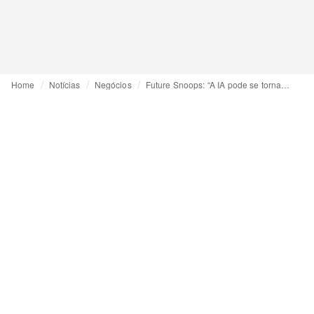
Home
Notícias
Negócios
Future Snoops: “A IA pode se tornar uma das mais poderosas ferramentas de sustentabilidade que temos”