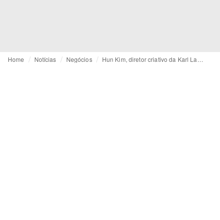
Home
Notícias
Negócios
Hun Kim, diretor criativo da Karl Lagerfeld: “a IA não é mais um experimento, é uma necessidade”