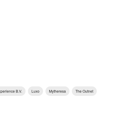
perience B.V.
Luxo
Mytheresa
The Outnet