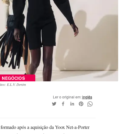
NEGÓCIOS
itos: E.L.V. Denim
Ler o original em:
inglês
formado após a aquisição da Yoox Net-a-Porter