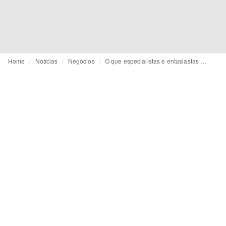
Home
Notícias
Negócios
O que especialistas e entusiastas de IA esperam para a moda e o varejo em 2026