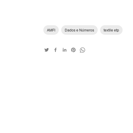
AMFI
Dados e Números
textile etp