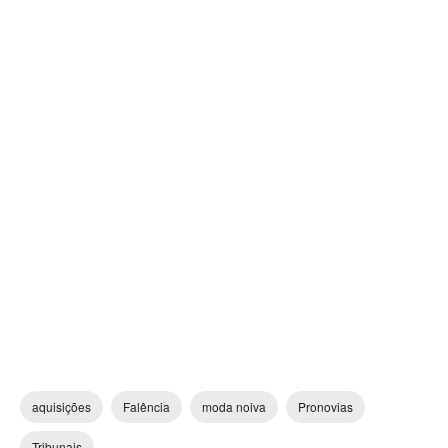
aquisições
Falência
moda noiva
Pronovias
Tribunais