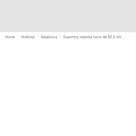
Home
Notícias
Negócios
Superdry registra lucro de 50,5 milhões de libras após reestruturação abrangente