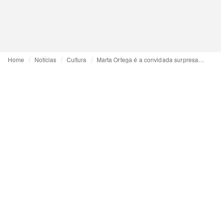
Home
Notícias
Cultura
Marta Ortega é a convidada surpresa na “La Casita” de Bad Bunny em Madri