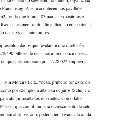
maiores feira do segmento no mundo, organizada
 Franchising. A feira aconteceu nos pavilhões
 m2, sendo que foram 403 marcas expositoras e
s diversos segmentos, do alimentício ao educacional,
o de serviços, entre outros.
apresentou dados que revelaram que o setor foi
78,490 bilhões de reais nos últimos doze meses.
s franquias responderam por 1.728.022 empregos
 Tom Moreira Leite, “nesse primeiro trimestre do
, como por exemplo, a alta taxa de juros (Selic) e o
ara atingir resultados relevantes. Como fator
a Páscoa, que contribuiu para o crescimento do setor
reu em abril passado, poderia ter alavancado ainda