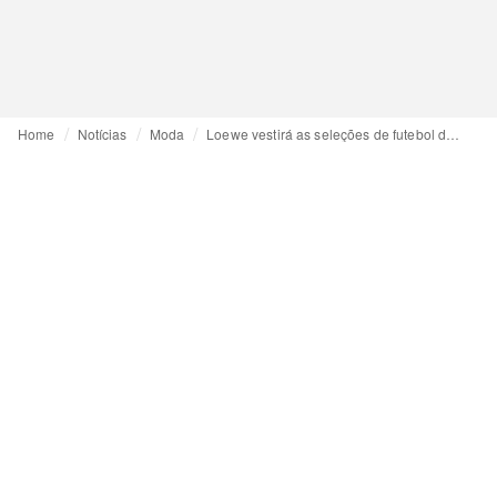
Home
Notícias
Moda
Loewe vestirá as seleções de futebol da Espanha até 2030