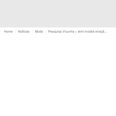
Home
Notícias
Moda
Pesquisa Vicunha + Iemi mostra relação entre consumidor e sustentabilidade