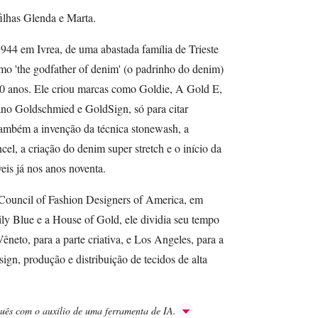
filhas Glenda e Marta.
44 em Ivrea, de uma abastada família de Trieste
mo 'the godfather of denim' (o padrinho do denim)
 50 anos. Ele criou marcas como Goldie, A Gold E,
no Goldschmied e GoldSign, só para citar
também a invenção da técnica stonewash, a
cel, a criação do denim super stretch e o início da
is já nos anos noventa.
ouncil of Fashion Designers of America, em
ily Blue e a House of Gold, ele dividia seu tempo
Vêneto, para a parte criativa, e Los Angeles, para a
ign, produção e distribuição de tecidos de alta
guês com o auxílio de uma ferramenta de IA.