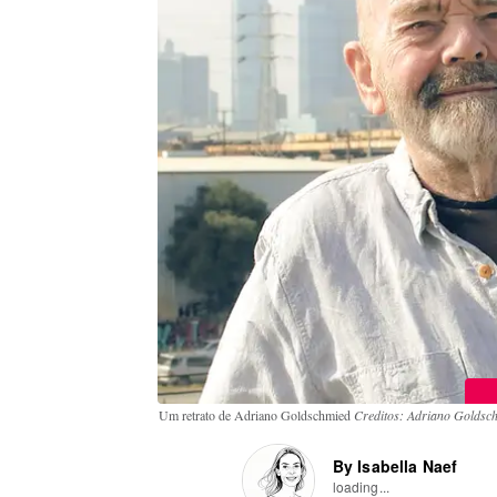
Um retrato de Adriano Goldschmied
Creditos: Adriano Goldsc
By Isabella Naef
loading...