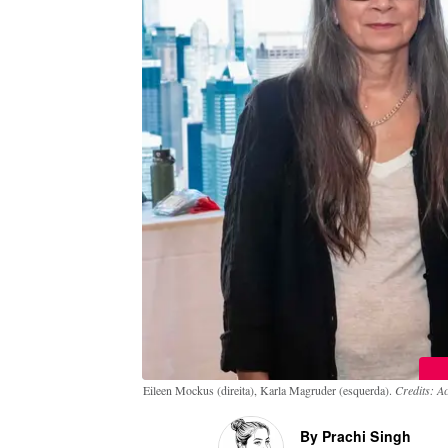
Eileen Mockus (direita), Karla Magruder (esquerda).
Credits: Ac
By Prachi Singh