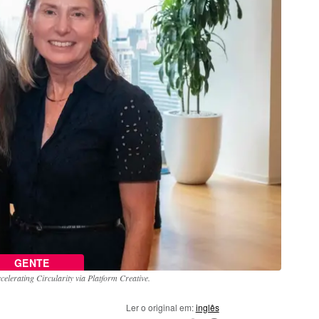
GENTE
celerating Circularity via Platform Creative.
Ler o original em:
inglês