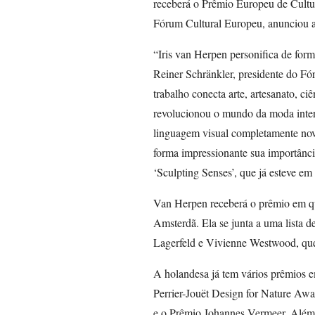
receberá o Prêmio Europeu de Cultu
Fórum Cultural Europeu, anunciou 
“Iris van Herpen personifica de form
Reiner Schränkler, presidente do F
trabalho conecta arte, artesanato, ciê
revolucionou o mundo da moda inte
linguagem visual completamente nov
forma impressionante sua importânc
‘Sculpting Senses’, que já esteve em
Van Herpen receberá o prêmio em q
Amsterdã. Ela se junta a uma lista d
Lagerfeld e Vivienne Westwood, que
A holandesa já tem vários prêmios 
Perrier-Jouët Design for Nature Aw
e o Prêmio Johannes Vermeer. Alé