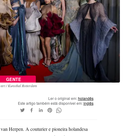
GENTE
art / Kunsthal Rotterdam
Ler o original em:
holandês
Este artigo também está disponível em:
inglês
 van Herpen. A couturier e pioneira holandesa