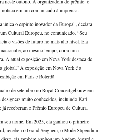
ra neste outono. A organizadora do prêmio, o
a notícia em um comunicado à imprensa.
a única o espírito inovador da Europa”, declara
órum Cultural Europeu, no comunicado. “Seu
ncia e visões de futuro no mais alto nível. Ela
rnacional e, ao mesmo tempo, criou uma
a. A atual exposição em Nova York destaca de
ia global.” A exposição em Nova York é a
 exibição em Paris e Roterdã.
uatro de setembro no Royal Concertgebouw em
e designers muito conhecidos, incluindo Karl
 já receberam o Prêmio Europeu de Cultura.
em seu nome. Em 2025, ela ganhou o primeiro
ard, recebeu o Grand Seigneur, o Mode Stipendium
m disso, ela também ganhou um Andam Award e