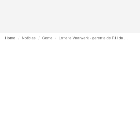
Home
Notícias
Gente
Lotte te Vaarwerk - gerente de RH da Guts & Gusto - "faça do seu trabalho a sua paixão"