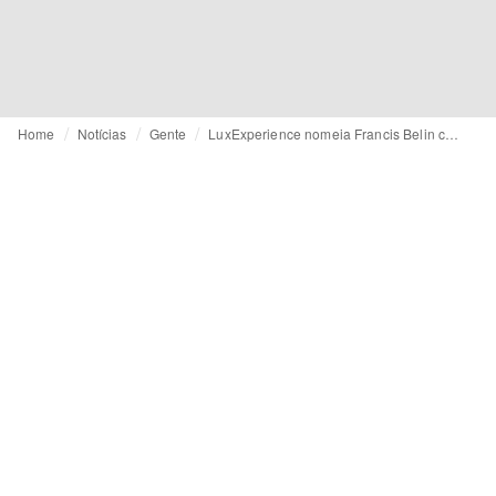
Home
Notícias
Gente
LuxExperience nomeia Francis Belin como CEO da Mytheresa