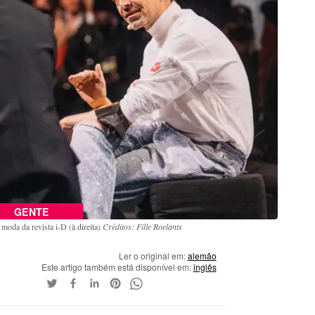
GENTE
moda da revista i-D (à direita)
Créditos: Fille Roelants
Ler o original em:
alemão
Este artigo também está disponível em:
inglês