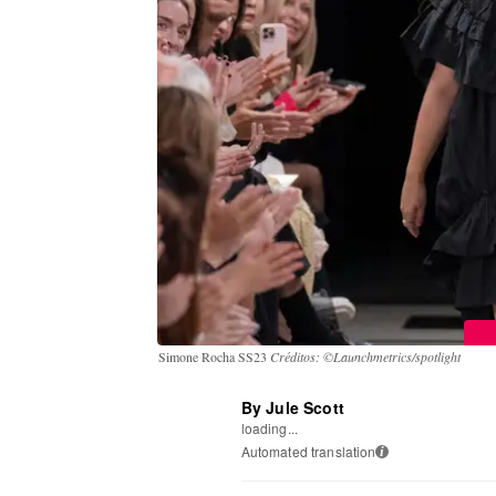
Simone Rocha SS23
Créditos: ©Launchmetrics/spotlight
By Jule Scott
loading...
Automated translation
i