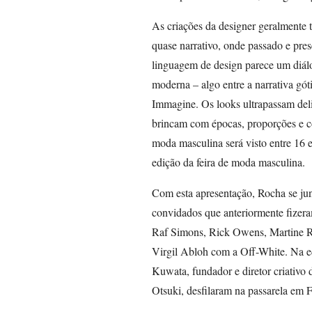
As criações da designer geralmente 
quase narrativo, onde passado e pre
linguagem de design parece um diálo
moderna – algo entre a narrativa gót
Immagine. Os looks ultrapassam delib
brincam com épocas, proporções e có
moda masculina será visto entre 16 
edição da feira de moda masculina.
Com esta apresentação, Rocha se junt
convidados que anteriormente fizera
Raf Simons, Rick Owens, Martine R
Virgil Abloh com a Off-White. Na ed
Kuwata, fundador e diretor criativ
Otsuki, desfilaram na passarela em F