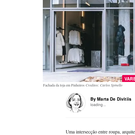
VAR
Fachada da loja em Pinheiros
Creditos: Carlos Spinello
By Marta De Divitiis
loading...
Uma intersecção entre roupa, arquit