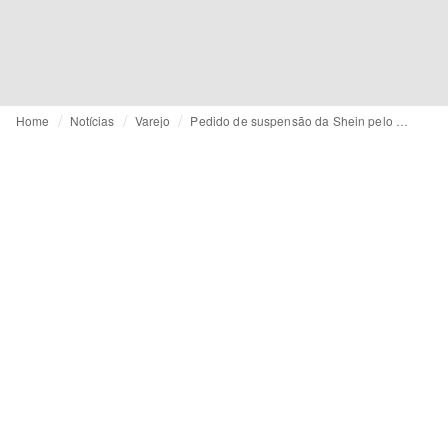
Home
Notícias
Varejo
Pedido de suspensão da Shein pelo Estado: audiência de apelação é marcada