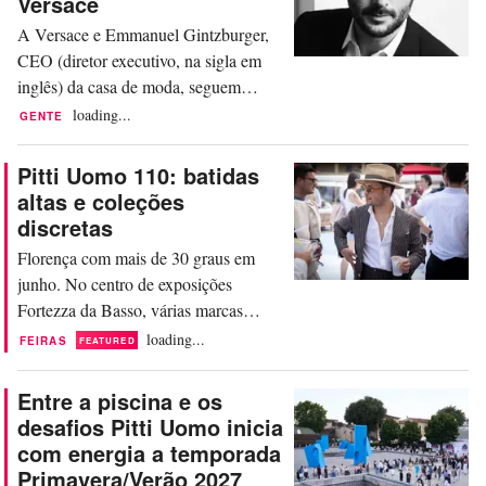
Versace
A Versace e Emmanuel Gintzburger,
CEO (diretor executivo, na sigla em
inglês) da casa de moda, seguem
caminhos diferentes. Gintzburger está
loading...
GENTE
de saída após quase quatro anos no
comando da casa de moda, informa a
Pitti Uomo 110: batidas
publicação especializada WWD. Ele
altas e coleções
ingressou em setembro de 2022, vindo
discretas
da Alexander McQueen, onde ocupou
Florença com mais de 30 graus em
o cargo de CEO por cerca de seis...
junho. No centro de exposições
Fortezza da Basso, várias marcas
tocavam música alta simultaneamente
loading...
FEIRAS
FEATURED
para seus vizinhos. A Pitti Uomo 110
foi barulhenta – pelo menos
Entre a piscina e os
acusticamente. As coleções, por sua
desafios Pitti Uomo inicia
vez, eram mais discretas. Elas eram
com energia a temporada
mais minimalistas, clean, com foco na
Primavera/Verão 2027