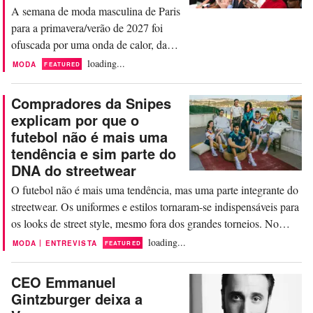
Adidas há mais de 30 anos,
A semana de moda masculina de Paris
ocupando...
para a primavera/verão de 2027 foi
ofuscada por uma onda de calor, da
qual poucos momentos se destacaram
loading...
MODA
FEATURED
visualmente. O foco, portanto, esteve
especialmente em ventiladores, leques,
Compradores da Snipes
guarda-sóis, bem como em uma onda
explicam por que o
artificial com praia de areia na Louis
futebol não é mais uma
Vuitton. Mas enquanto a maison
tendência e sim parte do
francesa, sob a direção...
DNA do streetwear
O futebol não é mais uma tendência, mas uma parte integrante do
streetwear. Os uniformes e estilos tornaram-se indispensáveis para
os looks de street style, mesmo fora dos grandes torneios. No
geral, o esporte parece estar vivendo seu momento na moda. Isso
loading...
|
MODA
ENTREVISTA
FEATURED
vai desde as crescentes categorias de lifestyle e o hype em torno
da Copa do Mundo...
CEO Emmanuel
Gintzburger deixa a