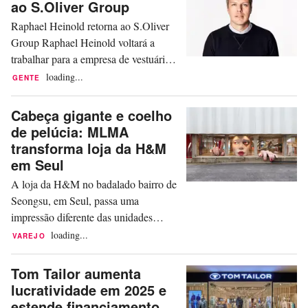
ao S.Oliver Group
pelo desenvolvimento estratégico, bem
Raphael Heinold retorna ao S.Oliver
como pelas operações de negócios da
Group Raphael Heinold voltará a
empresa nos...
trabalhar para a empresa de vestuário
S.Oliver Group, sediada em Rottendorf
loading...
GENTE
(Alemanha). Após rumores sobre a
saída de Heinold de seu empregador
Cabeça gigante e coelho
anterior, o R.Brand Group, terem
de pelúcia: MLMA
circulado nos últimos dias, agora está
transforma loja da H&M
claro que ele encontrou uma nova
em Seul
função no S.Oliver Group. Em 1...
A loja da H&M no badalado bairro de
Seongsu, em Seul, passa uma
impressão diferente das unidades
habituais da varejista de moda sueca.
loading...
VAREJO
Lá, acabam de instalar uma cabeça
gigante com piercings e olhos
Tom Tailor aumenta
vermelhos, ao lado da qual repousam
lucratividade em 2025 e
duas mãos tatuadas com unhas
estende financiamento