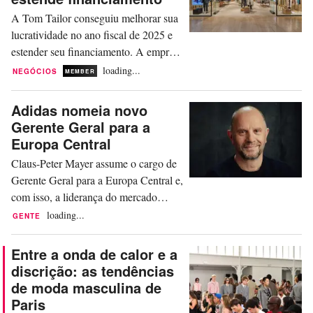
pintadas. A responsável por esta
A Tom Tailor conseguiu melhorar sua
instalação punk é a artista
lucratividade no ano fiscal de 2025 e
multidisciplinar MLMA,...
estender seu financiamento. A empresa
de vestuário de Hamburgo alcançou
loading...
NEGÓCIOS
MEMBER
um faturamento de 582 milhões de
euros no período, ficando um pouco
Adidas nomeia novo
abaixo do resultado do ano anterior,
Gerente Geral para a
conforme um comunicado divulgado
Europa Central
na quinta-feira, 9 de julho. Em 2024, a
Claus-Peter Mayer assume o cargo de
empresa obteve uma...
Gerente Geral para a Europa Central e,
com isso, a liderança do mercado
alemão. Mayer assume sua nova
loading...
GENTE
função a partir de 1º de setembro,
anunciou a fabricante de artigos
Entre a onda de calor e a
esportivos de Herzogenaurach na
discrição: as tendências
quarta-feira, 8 de julho. Ele vem da
de moda masculina de
própria empresa e trabalha para a
Paris