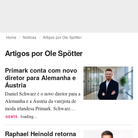
Home
Notícias
Artigos por Ole Spötter
Artigos por Ole Spötter
Primark conta com novo
diretor para Alemanha e
Áustria
Daniel Schwarz é o novo diretor para a
Alemanha e a Áustria da varejista de
moda irlandesa Primark. Schwarz
assume em 1º de agosto o cargo de
loading...
GENTE
Head of Sales (diretor de vendas, em
inglês), informou a Primark na quarta-
Raphael Heinold retorna
feira, 29 de julho. Ele será responsável