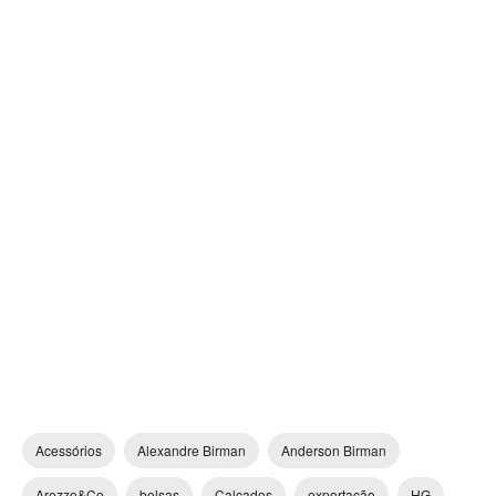
Acessórios
Alexandre Birman
Anderson Birman
Arezzo&Co
bolsas
Calçados
exportacão
HG