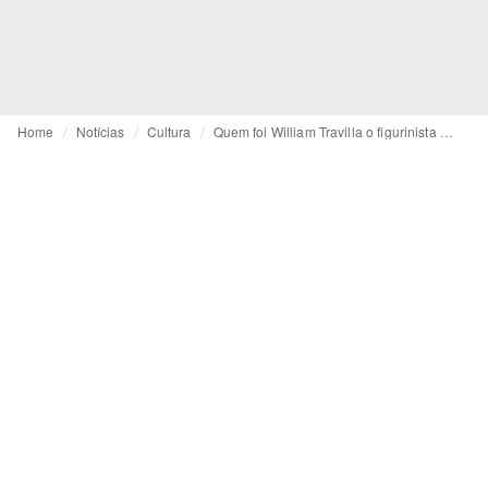
Home
Notícias
Cultura
Quem foi William Travilla o figurinista de Marilyn Monroe