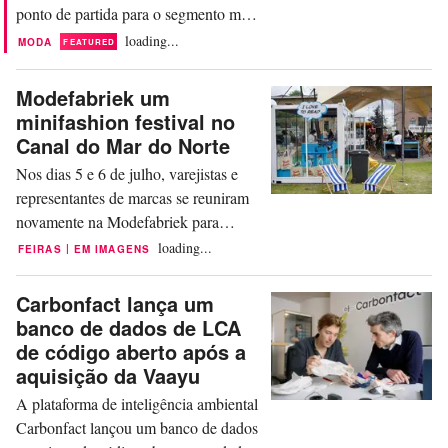
ponto de partida para o segmento mais
luxuoso da moda. Ela estreia com
loading...
MODA
FEATURED
vestidos de 'plasma' em Sonic
Starquakes, uma coleção inspirada nas
Modefabriek um
estruturas de 'starquakes', ou
minifashion festival no
supernovas em explosão. Assim como
Canal do Mar do Norte
nos terremotos, as estrelas vibram com
Nos dias 5 e 6 de julho, varejistas e
as ondas de energia que as...
representantes de marcas se reuniram
novamente na Modefabriek para
analisar as coleções de verão de 2027.
loading...
|
FEIRAS
EM IMAGENS
A FashionUnited capturou a atmosfera
no local da feira, o Taets Art and Event
Carbonfact lança um
Park em Zaandam, nos Países Baixos.
banco de dados de LCA
A atmosfera do lado de fora é animada,
de código aberto após a
graças ao bom tempo e aos covers de
aquisição da Vaayu
jazz ao vivo...
A plataforma de inteligência ambiental
Carbonfact lançou um banco de dados