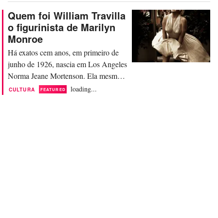
Propriedade Intelectual da União
Quem foi William Travilla
Europeia (Euipo), que zela pela
o figurinista de Marilyn
propriedade intelectual. O Euipo
Monroe
afirma que os consumidores estão
Há exatos cem anos, em primeiro de
dispostos a pagar mais por produtos
junho de 1926, nascia em Los Angeles
de...
Norma Jeane Mortenson. Ela mesma
escolheu o nome com o qual viveria
loading...
CULTURA
FEATURED
como sex symbol, modelo, atriz e
cantora em seu trigésimo aniversário.
Marilyn Monroe se consagrou como
um ícone, mas para seu guarda-roupa,
ela precisava de William Travilla. Qual
foi a contribuição do...