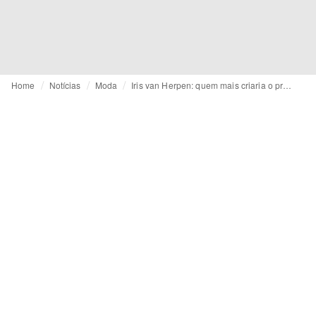
Home
Notícias
Moda
Iris van Herpen: quem mais criaria o primeiro vestido de 'plasma' do mundo?