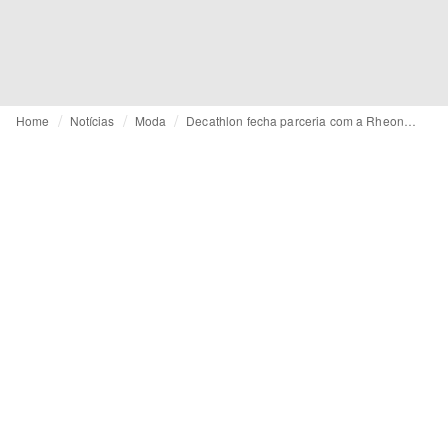
Home
Notícias
Moda
Decathlon fecha parceria com a Rheon Labs para roupas esportivas de última geração