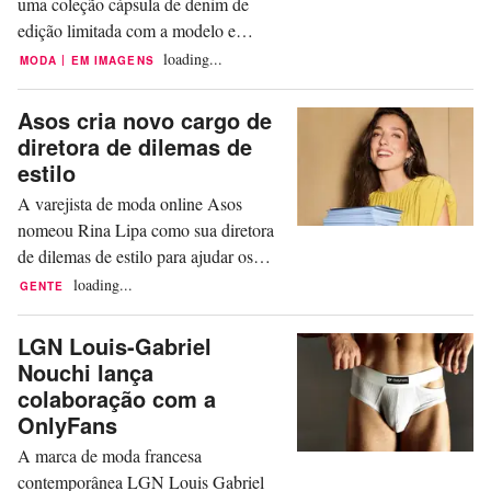
uma coleção cápsula de denim de
edição limitada com a modelo e
empresária de beleza Hailey Bieber,
loading...
|
MODA
EM IMAGENS
reinventando os ícones de denim
descontraído da Gap com seu estilo
Asos cria novo cargo de
pessoal. Apelidada de ‘The Hailey
diretora de dilemas de
Jeans’, a coleção cápsula apresenta
estilo
dois modelos descontraídos, baseados
A varejista de moda online Asos
na “abordagem relaxada de Bieber
nomeou Rina Lipa como sua diretora
ao...
de dilemas de estilo para ajudar os
“clientes a resolverem dilemas de estilo
loading...
GENTE
do dia a dia”. No cargo recém-criado,
a modelo, atriz e dançarina britânica, e
LGN Louis-Gabriel
irmã mais nova da popstar global Dua
Nouchi lança
Lipa, ajudará a responder à pergunta
colaboração com a
mais feita no mundo da moda: “O que
OnlyFans
vestir para…?”...
A marca de moda francesa
contemporânea LGN Louis Gabriel