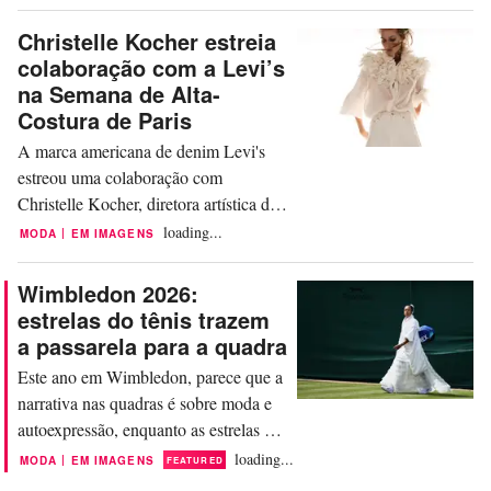
tecnologia, sucedendo John Douglas,
que está se aposentando. Perkinson
Christelle Kocher estreia
chega à Gymshark vindo da Al Waha
colaboração com a Levi’s
Travel Retailer, da Arábia Saudita,
na Semana de Alta-
onde atuou como diretor de tecnologia
Costura de Paris
de setembro de 2025 a julho de...
A marca americana de denim Levi's
estreou uma colaboração com
Christelle Kocher, diretora artística da
Maison Lemarié, durante a Semana de
loading...
|
MODA
EM IMAGENS
Alta-Costura de Paris, projetada para
apresentar “uma reinterpretação radical
Wimbledon 2026:
do denim”. A coleção de 10 peças
estrelas do tênis trazem
reinventa o denim americano através
a passarela para a quadra
“das lentes do savoir-faire da alta-
Este ano em Wimbledon, parece que a
costura francesa”,...
narrativa nas quadras é sobre moda e
autoexpressão, enquanto as estrelas do
tênis e seus patrocinadores de marcas
loading...
|
MODA
EM IMAGENS
FEATURED
de esporte e luxo enfrentam a rigorosa