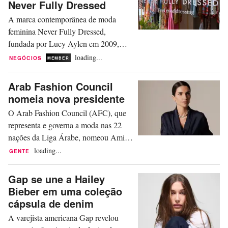
Never Fully Dressed
League (NHL) e a National Football
A marca contemporânea de moda
League (NFL). A coleção Lululemon
feminina Never Fully Dressed,
x MLB...
fundada por Lucy Aylen em 2009,
vendeu uma participação no negócio
loading...
NEGÓCIOS
MEMBER
para a empresa de private equity e
capital de risco com sede em Londres,
Arab Fashion Council
Refined Capital Partners. A Never
nomeia nova presidente
Fully Dressed afirmou em um
O Arab Fashion Council (AFC), que
comunicado que o investimento da
representa e governa a moda nas 22
Refined Capital Partners na empresa
nações da Liga Árabe, nomeou Amina
marca um “novo...
Taher como sua nova presidente,
loading...
GENTE
buscando inaugurar uma nova era para
o design de moda na região. Taher traz
Gap se une a Hailey
para o cargo mais de duas décadas de
Bieber em uma coleção
liderança nos setores de aviação,
cápsula de denim
fintech, mídia e esporte, tendo
A varejista americana Gap revelou
ocupado cargos de liderança em...