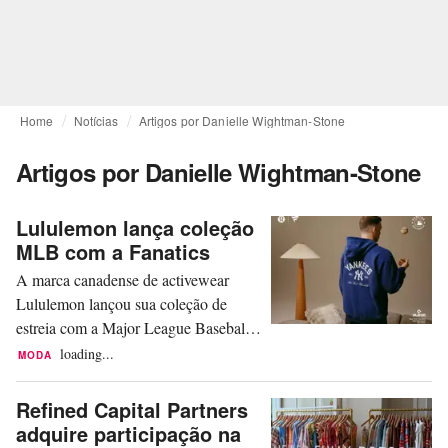
Home
Notícias
Artigos por Danielle Wightman-Stone
Artigos por Danielle Wightman-Stone
Lululemon lança coleção
MLB com a Fanatics
A marca canadense de activewear
Lululemon lançou sua coleção de
estreia com a Major League Baseball
(MLB) em parceria com a Fanatics,
loading...
MODA
enquanto busca continuar sua
expansão no espaço de esportes
Refined Capital Partners
licenciados, após o sucesso de suas
adquire participação na
colaborações com a National Hockey