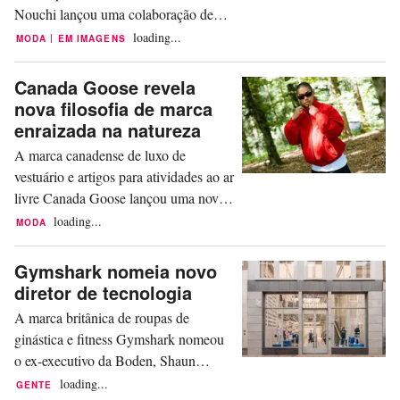
Nouchi lançou uma colaboração de
edição limitada com a plataforma
loading...
|
MODA
EM IMAGENS
social por assinatura OnlyFans, onde
os criadores podem monetizar
Canada Goose revela
conteúdo exclusivo diretamente de seus
nova filosofia de marca
seguidores. A coleção de três peças,
enraizada na natureza
que estreou durante a Paris Men’s
A marca canadense de luxo de
Fashion Week, continua a exploração
vestuário e artigos para atividades ao ar
de Nouchi...
livre Canada Goose lançou uma nova
plataforma de marca de longo prazo, a
loading...
MODA
Natural Intelligence, projetada para
redefinir a relação entre “desempenho,
Gymshark nomeia novo
artesanato e o mundo natural” e
diretor de tecnologia
aprofundar sua conexão com a
A marca britânica de roupas de
natureza. Estreando com a coleção de
ginástica e fitness Gymshark nomeou
verão de 2026, a Canada Goose...
o ex-executivo da Boden, Shaun
Perkinson, como seu novo diretor de
loading...
GENTE