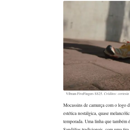
Vibram FiveFingers SS25.
Créditos: cortesia
Mocassins de camurça com o logo d
estética nostálgica, quase melancóli
temporada. Uma linha que também é 
Sandálias tradicionais, com uma tir