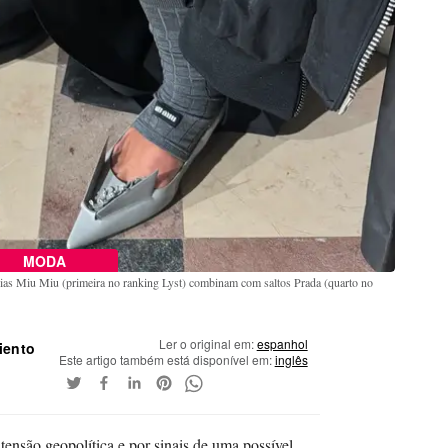
MODA
ias Miu Miu (primeira no ranking Lyst) combinam com saltos Prada (quarto no
Ler o original em:
espanhol
iento
Este artigo também está disponível em:
inglês
ensão geopolítica e por sinais de uma possível