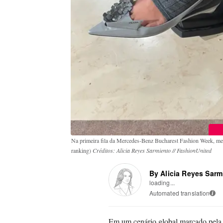
Na primeira fila da Mercedes-Benz Bucharest Fashion Week, me
ranking)
Créditos: Alicia Reyes Sarmiento // FashionUnited
By Alicia Reyes Sarm
loading...
Automated translation
i
Em um cenário global marcado pela t