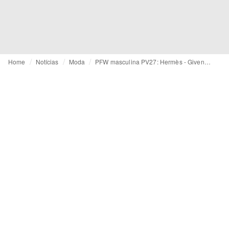
Home
Notícias
Moda
PFW masculina PV27: Hermès - Givenchy e Celine entre os desfiles-chave da programação