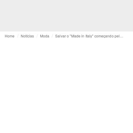
Home
Notícias
Moda
Salvar o "Made in Italy" começando pela credibilidade da marca e por um storytelling adequado