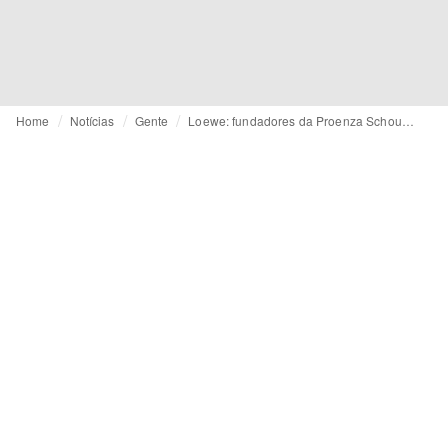
Home
Notícias
Gente
Loewe: fundadores da Proenza Schouler assumem a Direção Criativa