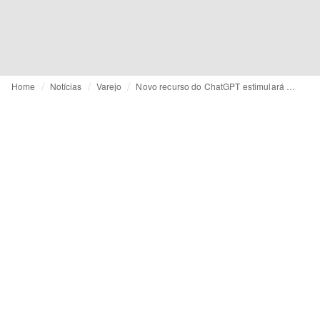
Home
Notícias
Varejo
Novo recurso do ChatGPT estimulará a compra por impulso?